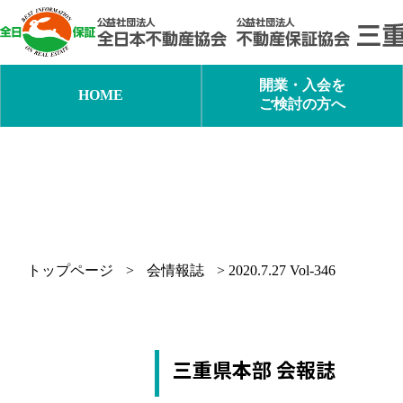
内
容
を
ス
キ
開業・入会を
HOME
ッ
ご検討の方へ
プ
トップページ
>
会情報誌
>
2020.7.27 Vol-346
三重県本部 会報誌