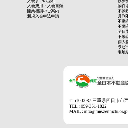
入会までの流れ
協会
入会費用・入会書類
物件
開業相談のご案内
不動
新規入会申込申請
月刊
不動
不動
全日
不動
個人
ラビ
宅地
〒510-0087 三重県四日市市
TEL : 059-351-1822
MAIL : info@mie.zennichi.or.jp