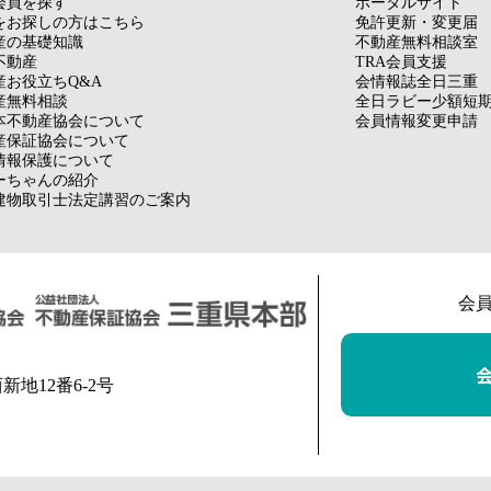
会員を探す
ポータルサイト
をお探しの方はこちら
免許更新・変更届
産の基礎知識
不動産無料相談室
不動産
TRA会員支援
産お役立ちQ&A
会情報誌全日三重
産無料相談
全日ラビー少額短
本不動産協会について
会員情報変更申請
産保証協会について
情報保護について
ーちゃんの紹介
建物取引士法定講習のご案内
会
西新地12番6-2号