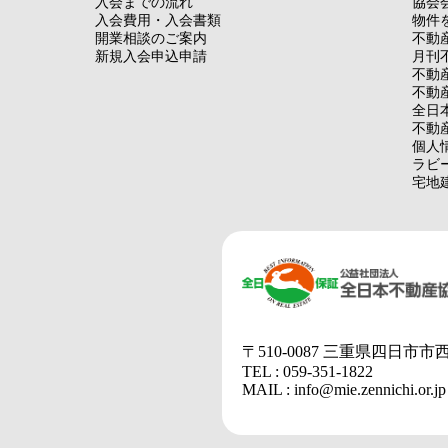
入会までの流れ
協会
入会費用・入会書類
物件
開業相談のご案内
不動
新規入会申込申請
月刊
不動
不動
全日
不動
個人
ラビ
宅地
〒510-0087 三重県四日市市
TEL : 059-351-1822
MAIL : info@mie.zennichi.or.jp