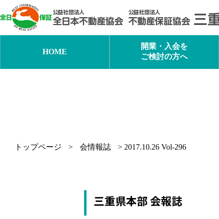
内
容
を
ス
キ
開業・入会を
HOME
ッ
ご検討の方へ
プ
トップページ
>
会情報誌
>
2017.10.26 Vol-296
三重県本部 会報誌