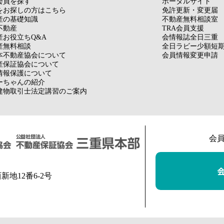
会員を探す
ポータルサイト
をお探しの方はこちら
免許更新・変更届
産の基礎知識
不動産無料相談室
不動産
TRA会員支援
産お役立ちQ&A
会情報誌全日三重
産無料相談
全日ラビー少額短
本不動産協会について
会員情報変更申請
産保証協会について
情報保護について
ーちゃんの紹介
建物取引士法定講習のご案内
会
西新地12番6-2号