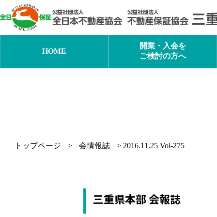
内
容
を
ス
キ
開業・入会を
HOME
ッ
ご検討の方へ
プ
トップページ
>
会情報誌
>
2016.11.25 Vol-275
三重県本部 会報誌