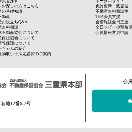
会員を探す
ポータルサイト
をお探しの方はこちら
免許更新・変更届
産の基礎知識
不動産無料相談室
不動産
TRA会員支援
産お役立ちQ&A
会情報誌全日三重
産無料相談
全日ラビー少額短
本不動産協会について
会員情報変更申請
産保証協会について
情報保護について
ーちゃんの紹介
建物取引士法定講習のご案内
会
西新地12番6-2号