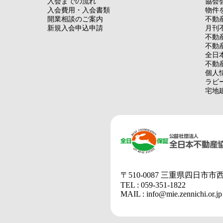
入会までの流れ
協会
入会費用・入会書類
物件
開業相談のご案内
不動
新規入会申込申請
月刊
不動
不動
全日
不動
個人
ラビ
宅地
〒510-0087 三重県四日市市
TEL : 059-351-1822
MAIL : info@mie.zennichi.or.jp