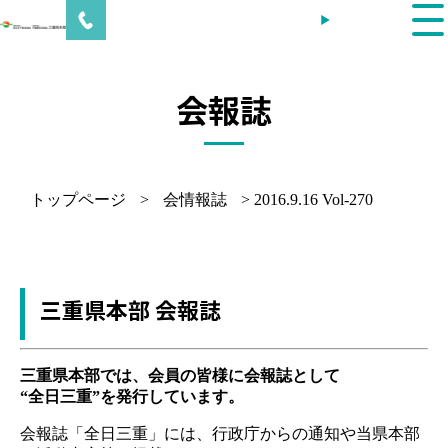
内
会員ログイン
容
を
ス
キ
会報誌
ッ
プ
トップページ
>
会情報誌
>
2016.9.16 Vol-270
三重県本部 会報誌
三重県本部では、会員の皆様に会報誌として
“全日三重”を発行しています。
会報誌「全日三重」には、行政庁からの通知や当県本部