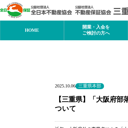
内
容
を
ス
キ
開業・入会を
HOME
ッ
ご検討の方へ
プ
三重県本部
2025.10.06
【三重県】「大阪府部
ついて