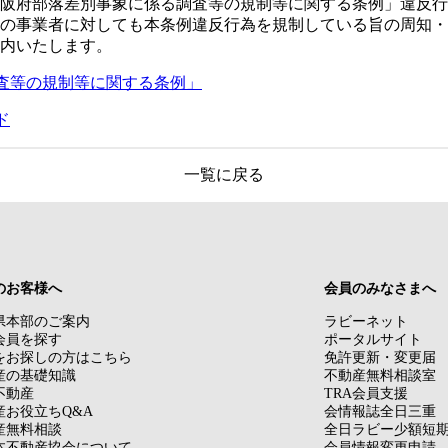
阪府部落差別事象に係る調査等の規制等に関する条例」違反行
の事業者に対しても本条例違反行為を規制している旨の周知・
内いたします。
査等の規制等に関する条例」
ド
一覧に戻る
のお客様へ
会員のみなさまへ
県本部のご案内
ラビーネット
会員を探す
ポータルサイト
をお探しの方はこちら
免許更新・変更届
産の基礎知識
不動産無料相談室
不動産
TRA会員支援
産お役立ちQ&A
会情報誌全日三重
産無料相談
全日ラビー少額短
本不動産協会について
会員情報変更申請