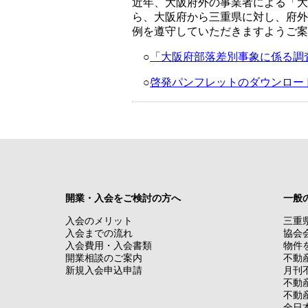
近年、大阪府外の事業者による「大
ら、大阪府から三重県に対し、府外
例を遵守していただきますようご案
○
「大阪府部落差別事象に係る調
○
啓発パンフレットのダウンロー
開業・入会をご検討の方へ
一般
入会のメリット
三重
入会までの流れ
協会
入会費用・入会書類
物件
開業相談のご案内
不動
新規入会申込申請
月刊
不動
不動
全日