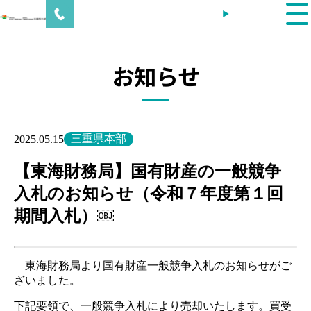
内
会員ログイン
容
を
ス
キ
お知らせ
ッ
プ
三重県本部
2025.05.15
【東海財務局】国有財産の一般競争
入札のお知らせ（令和７年度第１回
期間入札）￼
東海財務局より国有財産一般競争入札のお知らせがご
ざいました。
下記要領で、一般競争入札により売却いたします。買受