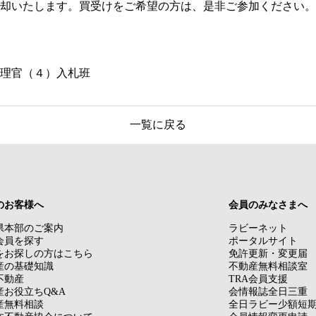
却いたします。買受けをご希望の方は、是非ご参加ください。
管理官（４）入札班
一覧に戻る
のお客様へ
会員のみなさまへ
県本部のご案内
ラビーネット
会員を探す
ポータルサイト
をお探しの方はこちら
免許更新・変更届
産の基礎知識
不動産無料相談室
不動産
TRA会員支援
産お役立ちQ&A
会情報誌全日三重
産無料相談
全日ラビー少額短