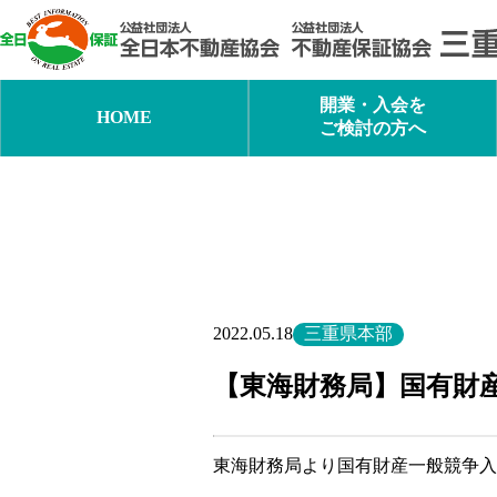
内
容
を
ス
キ
開業・入会を
HOME
ッ
ご検討の方へ
プ
三重県本部
2022.05.18
【東海財務局】国有財
東海財務局より国有財産一般競争入