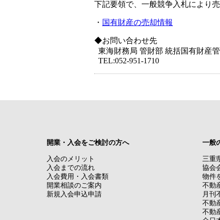
下記要領で、一般競争入札により売
・
国有財産の売却情報
◆お問い合わせ先
東海財務局 管財部 統括国有財産
TEL:052-951-1710
開業・入会をご検討の方へ
一般
入会のメリット
三重
入会までの流れ
協会
入会費用・入会書類
物件
開業相談のご案内
不動
新規入会申込申請
月刊
不動
不動