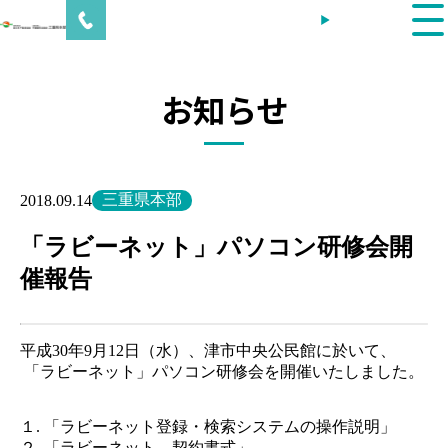
内
会員ログイン
容
を
ス
キ
お知らせ
ッ
プ
三重県本部
2018.09.14
「ラビーネット」パソコン研修会開
催報告
平成30年9月12日（水）、津市中央公民館に於いて、
「ラビーネット」パソコン研修会を開催いたしました。
１. 「ラビーネット登録・検索システムの操作説明」
２. 「ラビーネット 契約書式」