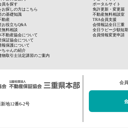
会員を探す
ポータルサイト
をお探しの方はこちら
免許更新・変更届
産の基礎知識
不動産無料相談室
不動産
TRA会員支援
産お役立ちQ&A
会情報誌全日三重
産無料相談
全日ラビー少額短
本不動産協会について
会員情報変更申請
産保証協会について
情報保護について
ーちゃんの紹介
建物取引士法定講習のご案内
会
西新地12番6-2号