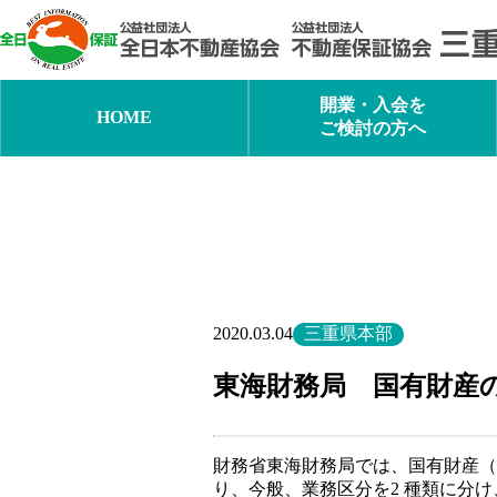
内
容
を
ス
キ
開業・入会を
HOME
ッ
ご検討の方へ
プ
三重県本部
2020.03.04
東海財務局 国有財産
財務省東海財務局では、国有財産（
り、今般、業務区分を2 種類に分