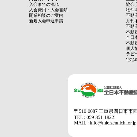
入会までの流れ
協会
入会費用・入会書類
物件
開業相談のご案内
不動
新規入会申込申請
月刊
不動
不動
全日
不動
個人
ラビ
宅地
〒510-0087 三重県四日市市
TEL : 059-351-1822
MAIL : info@mie.zennichi.or.jp